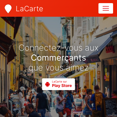
LaCarte
Connectez-vous aux
Commerçants
que vous aimez
LaCarte sur
Play Store